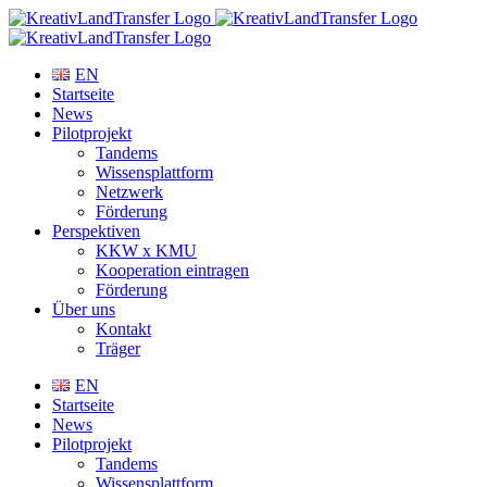
Zum
Inhalt
springen
EN
Startseite
News
Pilotprojekt
Tandems
Wissensplattform
Netzwerk
Förderung
Perspektiven
KKW x KMU
Kooperation eintragen
Förderung
Über uns
Kontakt
Träger
EN
Startseite
News
Pilotprojekt
Tandems
Wissensplattform