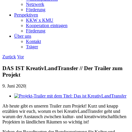
Netzwerk
Förderung
Perspektiven
KKW x KMU
Kooperation eintragen
Förderung
Über uns
Kontakt
Träger
Zurück
Vor
DAS IST KreativLandTransfer // Der Trailer zum
Projekt
9. Juni 2020
|
Zeige
grösseres
Ab heute gibt es unseren Trailer zum Projekt! Kurz und knapp
Bild
erzählen wir euch, worum es bei KreativLandTransfer geht und
warum der Austausch zwischen kultur- und kreativwirtschaftlichen
Projekten in ländlichen Räumen so wichtig ist!
Neben der Beauftragten der Bundesregierung für Kultur und