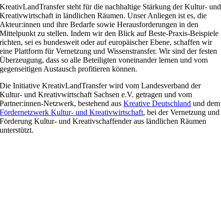
KreativLandTransfer steht für die nachhaltige Stärkung der Kultur- un
Kreativwirtschaft in ländlichen Räumen. Unser Anliegen ist es, die
Akteur:innen und ihre Bedarfe sowie Herausforderungen in den
Mittelpunkt zu stellen. Indem wir den Blick auf Beste-Praxis-Beispiele
richten, sei es bundesweit oder auf europäischer Ebene, schaffen wir
eine Plattform für Vernetzung und Wissenstransfer. Wir sind der festen
Überzeugung, dass so alle Beteiligten voneinander lernen und vom
gegenseitigen Austausch profitieren können.
Die Initiative KreativLandTransfer wird vom Landesverband der
Kultur- und Kreativwirtschaft Sachsen e.V. getragen und vom
Partner:innen-Netzwerk, bestehend aus
Kreative Deutschland
und dem
Fördernetzwerk Kultur- und Kreativwirtschaft
, bei der Vernetzung und
Förderung Kultur- und Kreativschaffender aus ländlichen Räumen
unterstützt.
DAS PILOTPROJEKT
2020 – 2023
EUROPÄISCHE PERSPEKTIVEN
2023 – 2024