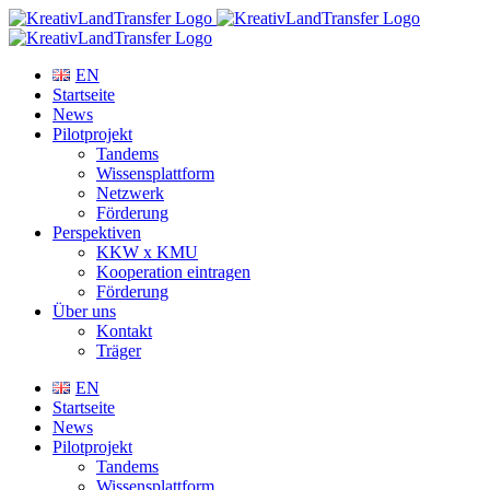
Zum
Inhalt
springen
EN
Startseite
News
Pilotprojekt
Tandems
Wissensplattform
Netzwerk
Förderung
Perspektiven
KKW x KMU
Kooperation eintragen
Förderung
Über uns
Kontakt
Träger
EN
Startseite
News
Pilotprojekt
Tandems
Wissensplattform