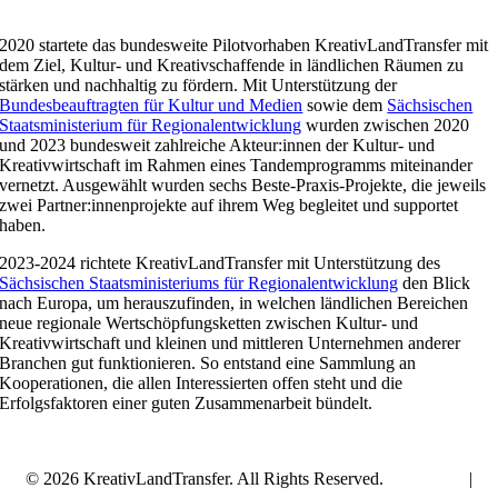
2020 startete das bundesweite Pilotvorhaben KreativLandTransfer mit
dem Ziel, Kultur- und Kreativschaffende in ländlichen Räumen zu
stärken und nachhaltig zu fördern. Mit Unterstützung der
Bundesbeauftragten für Kultur und Medien
sowie dem
Sächsischen
Staatsministerium für Regionalentwicklung
wurden zwischen 2020
und 2023 bundesweit zahlreiche Akteur:innen der Kultur- und
Kreativwirtschaft im Rahmen eines Tandemprogramms miteinander
vernetzt. Ausgewählt wurden sechs Beste-Praxis-Projekte, die jeweils
zwei Partner:innenprojekte auf ihrem Weg begleitet und supportet
haben.
2023-2024 richtete KreativLandTransfer mit Unterstützung des
Sächsischen Staatsministeriums für Regionalentwicklung
den Blick
nach Europa, um herauszufinden, in welchen ländlichen Bereichen
neue regionale Wertschöpfungsketten zwischen Kultur- und
Kreativwirtschaft und kleinen und mittleren Unternehmen anderer
Branchen gut funktionieren. So entstand eine Sammlung an
Kooperationen, die allen Interessierten offen steht und die
Erfolgsfaktoren einer guten Zusammenarbeit bündelt.
©
2026 KreativLandTransfer. All Rights Reserved.
Impressum
|