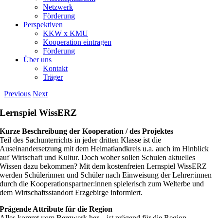
Netzwerk
Förderung
Perspektiven
KKW x KMU
Kooperation eintragen
Förderung
Über uns
Kontakt
Träger
Previous
Next
Lernspiel WissERZ
Kurze Beschreibung der Kooperation / des Projektes
Teil des Sachunterrichts in jeder dritten Klasse ist die
Auseinandersetzung mit dem Heimatlandkreis u.a. auch im Hinblick
auf Wirtschaft und Kultur. Doch woher sollen Schulen aktuelles
Wissen dazu bekommen? Mit dem kostenfreien Lernspiel WissERZ
werden Schülerinnen und Schüler nach Einweisung der Lehrer:innen
durch die Kooperationspartner:innen spielerisch zum Welterbe und
dem Wirtschaftsstandort Erzgebirge informiert.
Prägende Attribute für die Region
Alles kommt vom Bergwerk her – ist prägend für die Region