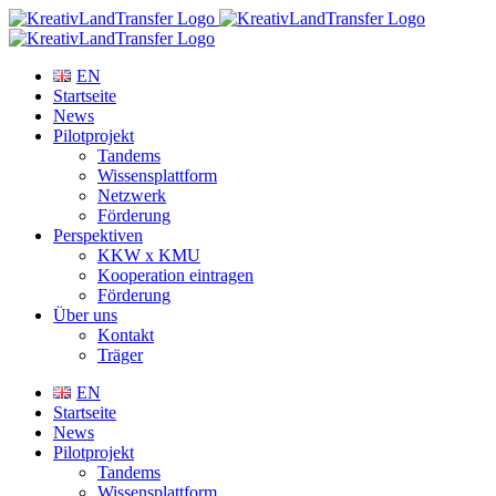
Zum
Inhalt
springen
EN
Startseite
News
Pilotprojekt
Tandems
Wissensplattform
Netzwerk
Förderung
Perspektiven
KKW x KMU
Kooperation eintragen
Förderung
Über uns
Kontakt
Träger
EN
Startseite
News
Pilotprojekt
Tandems
Wissensplattform