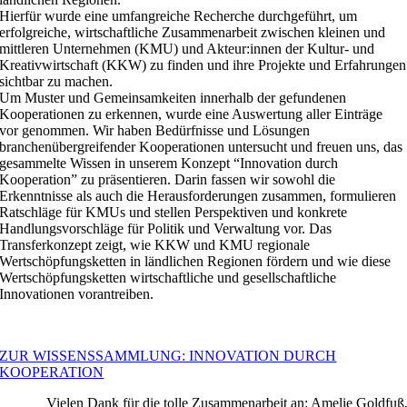
Hierfür wurde eine umfangreiche Recherche durchgeführt, um
erfolgreiche, wirtschaftliche Zusammenarbeit zwischen klei­nen und
mittleren Unternehmen (KMU) und Akteur:innen der Kultur-­ und
Kreativwirtschaft (KKW) zu finden und ihre Pro­jekte und Erfahrungen
sichtbar zu machen.
Um Muster und Ge­meinsamkeiten innerhalb der gefundenen
Kooperationen zu erkennen, wurde eine Auswertung aller Einträge
vor­ genommen. Wir haben Bedürfnisse und Lösungen
branchenübergreifender Kooperationen untersucht und freuen uns, das
gesammelte Wissen in unserem Konzept “Innovation durch
Kooperation” zu präsentieren. Darin fassen wir sowohl die
Erkenntnisse als auch die Herausforderungen zusammen, formulieren
Ratschläge für KMUs und stellen Perspektiven und konkrete
Handlungsvorschläge für Politik und Verwaltung vor. Das
Transferkonzept zeigt, wie KKW und KMU regionale
Wertschöpfungsketten in ländlichen Regionen fördern und wie diese
Wertschöpfungsketten wirtschaftliche und gesell­schaftliche
Innovationen vorantreiben.
ZUR WISSENSSAMMLUNG: INNOVATION DURCH
KOOPERATION
Vielen Dank für die tolle Zusammenarbeit an: Amelie Goldfuß