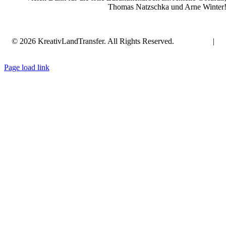
Thomas Natzschka und Arne Winter
©
2026 KreativLandTransfer. All Rights Reserved.
Impressum
|
Datenschutz
Page load link
Nach
oben