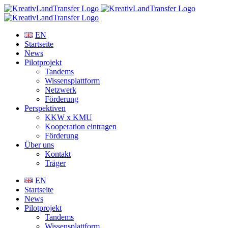
Zum
Inhalt
springen
EN
Startseite
News
Pilotprojekt
Tandems
Wissensplattform
Netzwerk
Förderung
Perspektiven
KKW x KMU
Kooperation eintragen
Förderung
Über uns
Kontakt
Träger
EN
Startseite
News
Pilotprojekt
Tandems
Wissensplattform