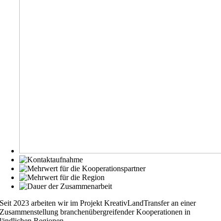
Seit 2023 arbeiten wir im Projekt KreativLandTransfer an einer
Zusam­menstellung branchenübergreifender Kooperationen in
ländlichen Regionen.